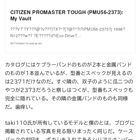
CITIZEN PROMASTER TOUGH (PMU56-2373):
My Vault
???V?`?Y???@?v???}?X?^?[?@?^?t?iPMU56-2373?j 1998?
N12???w?? ?E?????d?iEco-Drive?…
0817218taki110.seesaa.net
カタログにはケプラーバンドのものが2本と金属バンド
のものが1本並んでいるが、型番とスペックが見えるの
は2371だけなのだ。すぐ隣の、双子のように瓜二つの
やつが2373だろうと察しはつくが、型番もスペックも
完全に隠れている。その隣の金属バンドのものも同様
だ。歯痒い。
taki110氏が所有しているモデルと僕のとは、ブログに
掲載されている写真を見る限りまったく同じだ。ケース
バックの刻印も、ボカシを入れてあるシリアルナンバー