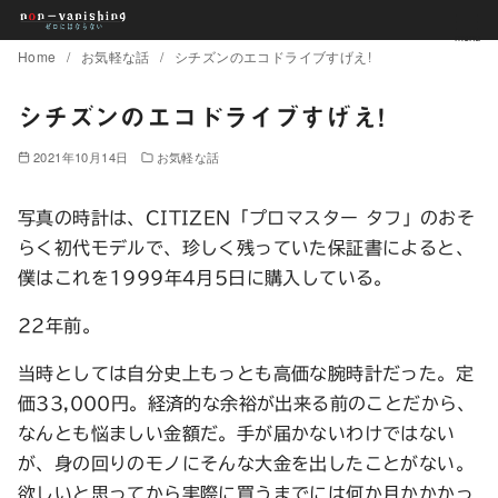
コ
Home
お気軽な話
シチズンのエコドライブすげえ!
ン
テ
シチズンのエコドライブすげえ!
ン
2021年10月14日
お気軽な話
ツ
へ
写真の時計は、CITIZEN「プロマスター タフ」のおそ
移
らく初代モデルで、珍しく残っていた保証書によると、
動
僕はこれを1999年4月5日に購入している。
22年前。
当時としては自分史上もっとも高価な腕時計だった。定
価33,000円。経済的な余裕が出来る前のことだから、
なんとも悩ましい金額だ。手が届かないわけではない
が、身の回りのモノにそんな大金を出したことがない。
欲しいと思ってから実際に買うまでには何か月かかかっ