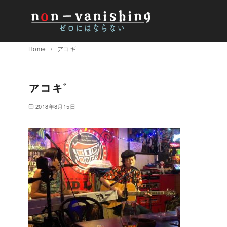
コ
Home
アコギ
ン
テ
ン
アコギ
ツ
2018年8月15日
へ
移
動