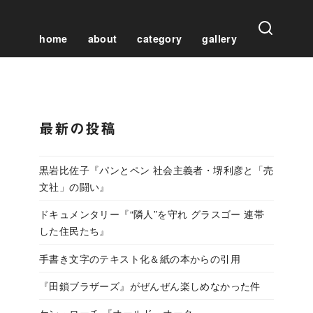
home
about
category
gallery
最新の投稿
黒岩比佐子『パンとペン 社会主義者・堺利彦と「売
文社」の闘い』
ドキュメンタリー『“隣人”を守れ グラスゴー 連帯
した住民たち』
手書き文字のテキスト化＆紙の本からの引用
『田鎖ブラザーズ』がぜんぜん楽しめなかった件
ケン・ローチ 『オールド・オーク』