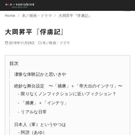
コ
Home
本／映画・ドラマ
大岡昇平『俘虜記』
ン
テ
大岡昇平『俘虜記』
ン
2018年11月28日
本／映画・ドラマ
ツ
へ
移
目次
動
凄惨な体験記かと思いきや
絶妙な舞台設定 〜「捕虜」＋「帝大出のインテリ」〜
限りなくノンフィクションに近いフィクション？
「捕虜」＋「インテリ」
リアルな日常
日本人（軍）というやつは
阿諛（あゆ）