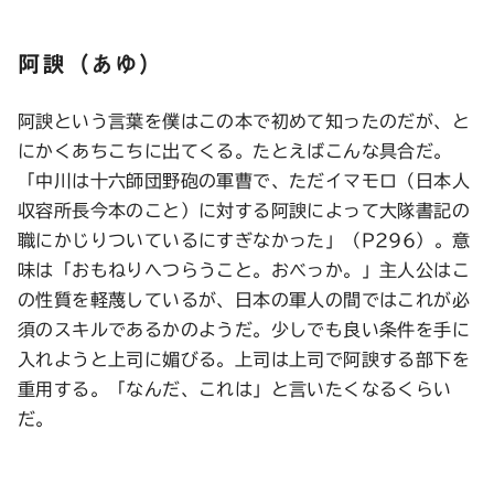
阿諛（あゆ）
阿諛という言葉を僕はこの本で初めて知ったのだが、と
にかくあちこちに出てくる。たとえばこんな具合だ。
「中川は十六師団野砲の軍曹で、ただイマモロ（日本人
収容所長今本のこと）に対する阿諛によって大隊書記の
職にかじりついているにすぎなかった」（P296）。意
味は「おもねりへつらうこと。おべっか。」主人公はこ
の性質を軽蔑しているが、日本の軍人の間ではこれが必
須のスキルであるかのようだ。少しでも良い条件を手に
入れようと上司に媚びる。上司は上司で阿諛する部下を
重用する。「なんだ、これは」と言いたくなるくらい
だ。