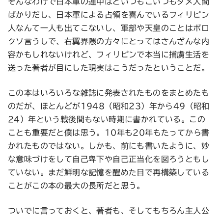
そんなわけで日本軍の連中はどいつもこいつもダメ人間
ばかりだし、日本軍による占領を喜んでいるフィリピン
人なんて一人も出てこないし、軍部や天皇のことはボロ
クソ言うしで、右翼界隈の方々にとってはさんざんな内
容かもしれないけれど、フィリピンで本当に捕虜生活を
送った著者が目にした現実はこうだったということだ。
この本はいろいろな雑誌に発表されたものをまとめたも
のだが、ほとんどが1948（昭和23）年から49（昭和
24）年という戦後間もない時期に書かれている。この
ことも重要だと僕は思う。10年も20年もたってから書
かれたものではない。しかも、前にも書いたように、妙
な意味づけをして自己卑下や自己正当化を図ろうともし
ていない。まだ鮮明な記憶を醒めた目で再構築している
ことがこの本の最大の長所だと思う。
ついでに言っておくと、著者も、そしてもちろん主人公