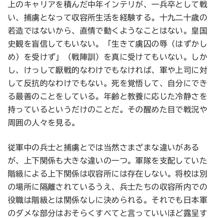
上のキャリアを積んだ中年インテリが、一兵卒として戦
い、捕虜となって収容所生活を経験する。十九二十歳の
若造ではないから、直情で動くようなことはない。皇国
史観を盲信してもいない。「生きて虜囚の辱（はずかし
め）を受けず」（戦陣訓）を真に受けてもいない。しか
し、けっして厭戦的なわけでもなければ、軍や上司に対
して反抗的なわけでもない。死を覚悟して、自分にでき
る最善のことをしている。年齢と教養に応じた冷静さを
持っているというだけのことだ。その醒めた目で戦況や
周囲の人々を見る。
従軍中の兵士と捕虜とでは当然さまざまな違いがある
が、上下関係も大きな違いの一つ。軍隊を支配していた
階級による上下関係は収容所には存在しない。将校は別
の場所に隔離されているうえ、兵士たちの収容所内での
役職は階級とは関係なしに決められる。それでも日本軍
のダメな部分はおそらくすべてと言っていいほど露呈す