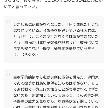
ぎらせる。彼が感情的になるのはこのときがほとんど初
めてと言っていい。
しかし私は落着かなくなった。「何て馬鹿だ」それ
はわかっている。今戦争を指導している狂人共は、
どうせ行くところまで行かなくては気がすまないだ
ろう。国民が何発原子爆弾を喰おうと、彼等はいつ
までも安全な地下壕で、桶狭間を夢見ているだろ
う。（P398）
生物学的感情から私は真剣に軍部を憎んだ。専門家
である彼等が戦局の絶望を知らぬはずがない。そし
て近代戦で一億玉砕の如きことが実現されるはずが
ないのも、無論知っているであろう。その彼等が原
子爆弾の威力を見ながら、なお降伏を延期している
のは、一重に自ら戦争犯罪人として処刑されたくな