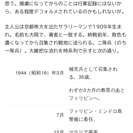
思う。捕虜になってからのことは行軍記録にはないか
ら、ある程度デフォルメされているのかもしれないが。
主人公は京都帝大を出たサラリーマンで1909年生ま
れ。名前も大岡で、著者と一致する。終戦前年、敗色も
濃くなってから召集され戦地に送られる。二等兵（のち
一等兵）。大雑把な流れを時系列で示すと次の通り。
補充兵として召集され
1944（昭和19）年3月
る。35歳。
わずか3カ月の教育のあと
フィリピンへ。
フィリピン・ミンドロ島
7月
警備に着任。
12月
マラリア罹患