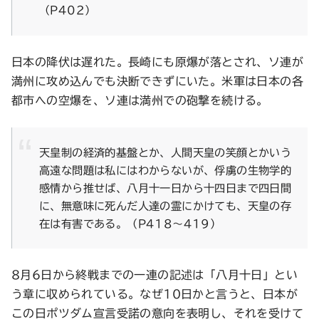
（P402）
日本の降伏は遅れた。長崎にも原爆が落とされ、ソ連が
満州に攻め込んでも決断できずにいた。米軍は日本の各
都市への空爆を、ソ連は満州での砲撃を続ける。
天皇制の経済的基盤とか、人間天皇の笑顔とかいう
高遠な問題は私にはわからないが、俘虜の生物学的
感情から推せば、八月十一日から十四日まで四日間
に、無意味に死んだ人達の霊にかけても、天皇の存
在は有害である。（P418〜419）
8月6日から終戦までの一連の記述は「八月十日」とい
う章に収められている。なぜ10日かと言うと、日本が
この日ポツダム宣言受諾の意向を表明し、それを受けて