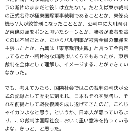
ラの断片のままだと役には立たない。たとえば東京裁判
の正式名称が極東国際軍事裁判であることとか、東條英
機ら7人が絞首刑になったこととか、公判中に大川周明
が東條の頭をポンと叩いたシーンとか、勝者が敗者を裁
くのは不当だとか、だからパル判事が被告全員の無罪を
主張したとか、右翼は「東京裁判史観」と言って全否定
してるとか…断片的な知識はいくらでもあったが、東京
裁判を全体として理解し、イメージすることができてい
なかった。
でも、考えてみたら、国際社会ではこの裁判の判決が公
式の記録として歴史に刻まれ、日本もそれを受諾し、そ
れを前提として戦後復興を成し遂げてきたのだ。これじ
ゃイカンよなと思う。というか、日本人が思っているよ
り、この裁判は国際社会において重い意味を持っている
よな、きっと、と思った。