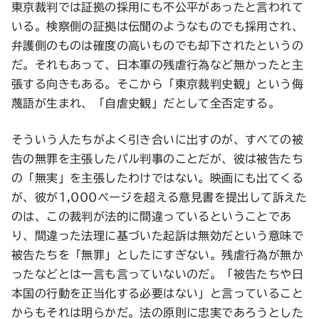
東京裁判では証拠の採用にも不公平があったと言われて
いる。検察側の証拠は伝聞のようなものでも採用され、
弁護側のものは確度の高いものでも却下されたというの
だ。それもあって、日本軍の残虐行為など無かったと主
張する向きもある。そこから「東京裁判史観」という侮
蔑語が生まれ、「自虐史観」だとして全否定する。
そういう人たちがよく引き合いに出すのが、すべての被
告の無罪を主張したパル判事のことだが、彼は被告たち
の「無実」を主張したわけではない。映画にも出てくる
が、彼が1,000ページを超える意見書を提出して訴えた
のは、この裁判が法的に間違っているということであ
り、間違った法理に基づいた起訴は無効だという意味で
被告たちを「無罪」としたにすぎない。残虐行為が無か
ったなどとは一言も言っていないのだ。「被告たちや日
本国の行動を正当化する必要はない」と言っていること
からもそれは明らかだ。法の原則に忠実であろうとした