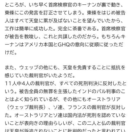
ところが、いち早く首席検察官のキーナンが裏で動き、
東條にこの発言を訂正させてしまう。東條をはじめ被告
人はすべて天皇に累が及ばないことを望んでいたから、
工作は簡単に成功した。完全に茶番である。首席検察官
が被告を教唆し、これと共謀したのだから。もちろんキ
ーナンはアメリカ本国とGHQの意向に従順に従っただ
けだ。
また、ウェッブの他にも、天皇を免責することに抵抗を
感じていた裁判官がいたようだ。
11人中4人の裁判官が、すべての死刑判決に反対したと
いう。被告全員の無罪を主張したインドのパル判事のこ
とはよく知られているが、その他にもオーストラリア
（ウェッブ裁判長）、ソ連、フランスの裁判官が反対し
た。オーストラリアとソ連は国内法が死刑を認めていな
いことが表向きの理由らしいが、この二人と仏の裁判官
は天皇が訴追されないことに批判的だったと言われてい