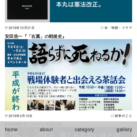
2018年10月21日
本／映画・ドラマ
安田浩一『「右翼」の戦後史』
2019年5月15日
戦争のこと
戦場体験者と出会える茶話会
home
about
category
gallery