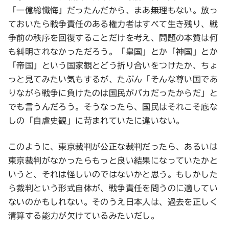
「一億総懺悔」だったんだから、まあ無理もない。放っ
ておいたら戦争責任のある権力者はすべて生き残り、戦
争前の秩序を回復することだけを考え、問題の本質は何
も糾明されなかっただろう。「皇国」とか「神国」とか
「帝国」という国家観とどう折り合いをつけたか、ちょ
っと見てみたい気もするが、たぶん「そんな尊い国であ
りながら戦争に負けたのは国民がバカだったからだ」と
でも言うんだろう。そうなったら、国民はそれこそ底な
しの「自虐史観」に苛まれていたに違いない。
このように、東京裁判が公正な裁判だったら、あるいは
東京裁判がなかったらもっと良い結果になっていたかと
いうと、それは怪しいのではないかと思う。もしかした
ら裁判という形式自体が、戦争責任を問うのに適してい
ないのかもしれない。そのうえ日本人は、過去を正しく
清算する能力が欠けているみたいだし。