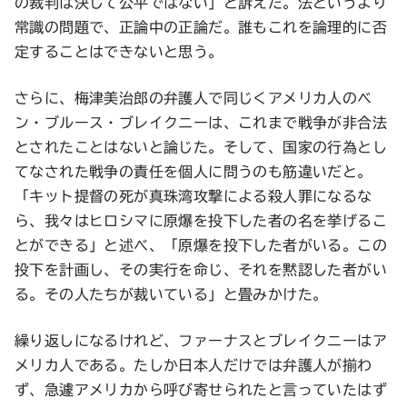
の裁判は決して公平ではない」と訴えた。法というより
常識の問題で、正論中の正論だ。誰もこれを論理的に否
定することはできないと思う。
さらに、梅津美治郎の弁護人で同じくアメリカ人のベ
ン・ブルース・ブレイクニーは、これまで戦争が非合法
とされたことはないと論じた。そして、国家の行為とし
てなされた戦争の責任を個人に問うのも筋違いだと。
「キット提督の死が真珠湾攻撃による殺人罪になるな
ら、我々はヒロシマに原爆を投下した者の名を挙げるこ
とができる」と述べ、「原爆を投下した者がいる。この
投下を計画し、その実行を命じ、それを黙認した者がい
る。その人たちが裁いている」と畳みかけた。
繰り返しになるけれど、ファーナスとブレイクニーはア
メリカ人である。たしか日本人だけでは弁護人が揃わ
ず、急遽アメリカから呼び寄せられたと言っていたはず