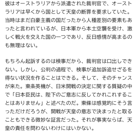
彼はオーストラリアから派遣された裁判官で、オースト
ラリアは早くから国として天皇の断罪を要求していた。
当時はまだ白豪主義の国だったから人種差別の要素もあ
ったと言われているが、日本軍から本土空襲を受け、激
しく戦火を交えた国の一つであり、反日感情が高まるの
も無理はない。
もちろん起訴するのは検事だから、裁判官は口出しでき
ない。しかし、公判の過程で、検事が追加訴追せざるを
得ない状況を作ることはできる。そして、そのチャンス
が来た。東条英機が、日米開戦の決定に関する質疑の中
で「日本臣民は、陛下のご意志に反してかれこれするこ
とはありません」と述べたのだ。東條は感覚的にそう言
っただけだろうが、開戦が天皇の意志で決まったと取る
こともできる微妙な証言だった。それが事実ならば、天
皇の責任を問わないわけにはいかない。