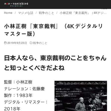
コ
Home
マジメな話
戦争のこと
小林正樹『東京裁判』（4Kデジタルリマスター版）
ン
テ
小林正樹『東京裁判』（4Kデジタルリ
ン
マスター版）
ツ
2019年9月23日
戦争のこと
へ
移
日本人なら、東京裁判のことをちゃん
動
と知っとくべきだよね
監督：小林正樹
ナレーション：佐藤慶
製作：1983年
デジタル・リマスター：
2018年