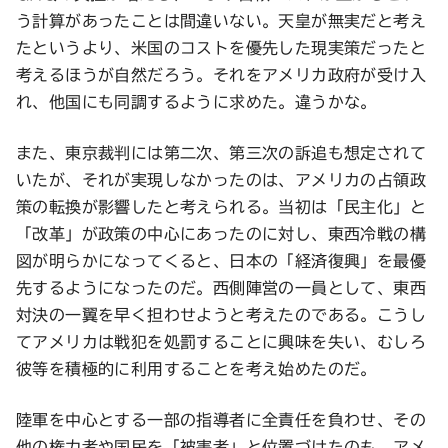
う計算があったことは間違いない。天皇が無実だと考え
たというより、米国のコストを優先した現実策だったと
考えるほうが自然だろう。それをアメリカ政府が受け入
れ、他国にも同調するように求めた。違うかな。
また、東京裁判には第二次、第三次の訴追も想定されて
いたが、それが実現しなかったのは、アメリカの占領政
策の転換が影響したと考えられる。当初は「民主化」と
「改革」が政策の中心にあったのに対し、東西冷戦の構
図が明らかになってくると、日本の「経済復興」を最優
先するようになったのだ。西側陣営の一員として、東西
対決の一翼を早く担わせようと考えたのである。こうし
てアメリカは戦犯を処罰することに興味を失い、むしろ
彼等を積極的に利用することを考え始めたのだ。
陸軍を中心とする一部の指導者に全責任を負わせ、その
他の権力者や国民を「被害者」と位置づけたのも、アメ