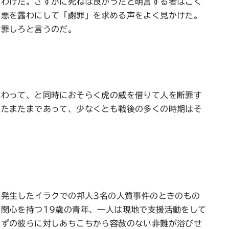
るわけだ。さすがに死ねば良かったと明言する者はごく
憎悪を露わにして「謝罪」を求める声をよく見かけた。
謝罪しろと言うのだ。
代わって、と同時におそらく虎の威を借りて人を断罪す
はたまたまであって、少なくとも戦後の多くの時期はそ
に発生したイラクでの邦人3名の人質事件のときのもの
関心を持つ19歳の青年、一人は現地で支援活動をして
はずの彼らに対しあちこちから容赦のない非難が浴びせ