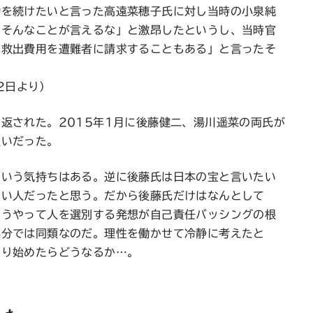
動を続けたいと言った高遠菜穂子氏に対し当時の小泉純
もそんなことが言えるな」と激昂したというし、当時官
は救出費用を遭難者に請求することもある」と言ったそ
12日より）
返された。2015年1月に後藤健二、湯川遥菜の両氏が
扱いだった。
という気持ちはある。逆に後藤氏は日本の宝と言いたい
しい人だったと思う。だから後藤氏だけはなんとして
こうやって人を選別する発想が自己責任バッシングの根
部分では同類なのだ。理性を働かせて冷静に考えたと
やり始めたらどうなるか…。