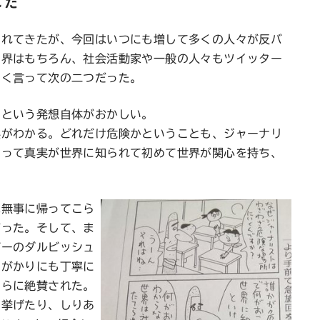
れた
されてきたが、今回はいつにも増して多くの人々が反バ
ミ界はもちろん、社会活動家や一般の人々もツイッター
きく言って次の二つだった。
るという発想自体がおかしい。
実がわかる。どれだけ危険かということも、ジャーナリ
やって真実が世界に知られて初めて世界が関心を持ち、
は無事に帰ってこら
だった。そして、ま
ガーのダルビッシュ
いがかりにも丁寧に
さらに絶賛された。
に挙げたり、しりあ