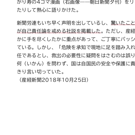
がり寿の4コマ漫画（右画像——朝日新聞夕刊）をリ
たりして熱心に語りかけた。
新聞労連もいち早く声明を出しているし、
驚いたこ
が自己責任論を戒める社説を掲載した
。ただし、産
かに手を尽くしたかに重点があって、ご丁寧にバッ
ている。しかし、「危険を承知で現地に足を踏み入
任であるとし、救出の必要性に疑問をはさむのは誤
何（いかん）を問わず、国は自国民の安全や保護に
きり言い切っていた。
（産経新聞2018年10月25日）