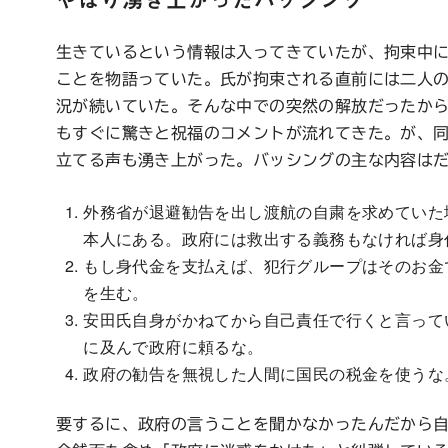
やはり湧き上がったバッシング
生きているという情報は入ってきていたが、拘束中
ことを物語っていた。氏が拘束される直前には二人の
況が続いていた。そんな中での突然の解放だったか
もすぐに驚きと祝福のコメントが流れてきた。が、
立てる声も湧き上がった。バッシングの主な内容は
外務省が退避勧告を出し渡航の自粛を求めていた
本人にある。政府には救出する義務もなければ身
もし身代金を支払えば、犯行グループはそのお金
を生む。
安田氏自身がかねてから自己責任で行くと言って
に及んで政府に頼るな。
政府の勧告を無視した人間に国民の税金を使うな
要するに、政府の言うことを聞かなかったんだから