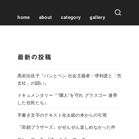
home
about
category
gallery
最新の投稿
黒岩比佐子『パンとペン 社会主義者・堺利彦と「売
文社」の闘い』
ドキュメンタリー『“隣人”を守れ グラスゴー 連帯
した住民たち』
手書き文字のテキスト化＆紙の本からの引用
『田鎖ブラザーズ』がぜんぜん楽しめなかった件
ケン・ローチ 『オールド・オーク』