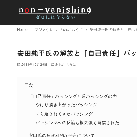
コ
Home
マジメな話
われおもうに
安田純平氏の解放と「自己
ン
テ
ン
安田純平氏の解放と「自己責任」バ
ツ
2018年10月29日
われおもうに
へ
移
動
目次
「自己責任」バッシングと反バッシングの声
やはり湧き上がったバッシング
くり返されてきたバッシング
バッシングへの反論も根気強く発信された
安田氏の反政府的な発言について