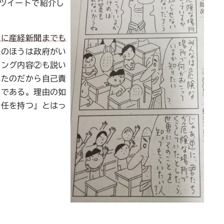
ツイートで紹介し
とに産経新聞までも
経のほうは政府がい
シング内容②も説い
れたのだから自己責
りである。理由の如
責任を持つ」とはっ