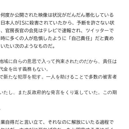
に何度か公開された映像は状況がだんだん悪化している
日本人がISに殺害されていたから、予断を許さない状
ら、官房長官の会見はテレビで速報され、ツイッターで
同時に多くの人が危惧したように「自己責任」だと責め
だいたい次のようなものだ。
地域に自らの意思で入って拘束されたのだから、責任は
代金を出す義務もない。
で新たな犯罪を犯す。一人を助けることで多数の被害者
いたし、また反政府的な発言をくり返していた。この期
。
自業自得だと言い立て、それなのに解放にいたる過程で