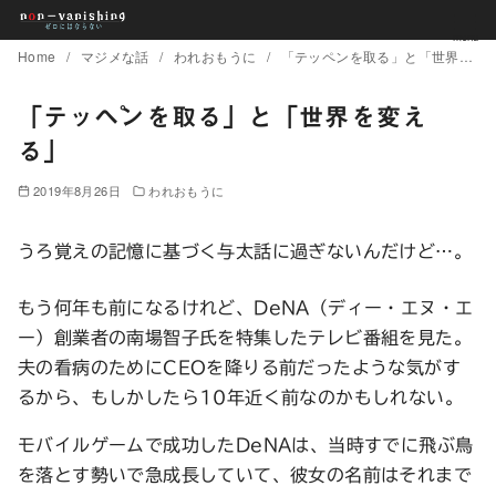
コ
Home
マジメな話
われおもうに
「テッペンを取る」と「世界を変える」
ン
テ
「テッペンを取る」と「世界を変え
ン
る」
ツ
2019年8月26日
われおもうに
へ
移
うろ覚えの記憶に基づく与太話に過ぎないんだけど…。
動
もう何年も前になるけれど、DeNA（ディー・エヌ・エ
ー）創業者の南場智子氏を特集したテレビ番組を見た。
夫の看病のためにCEOを降りる前だったような気がす
るから、もしかしたら10年近く前なのかもしれない。
モバイルゲームで成功したDeNAは、当時すでに飛ぶ鳥
を落とす勢いで急成長していて、彼女の名前はそれまで